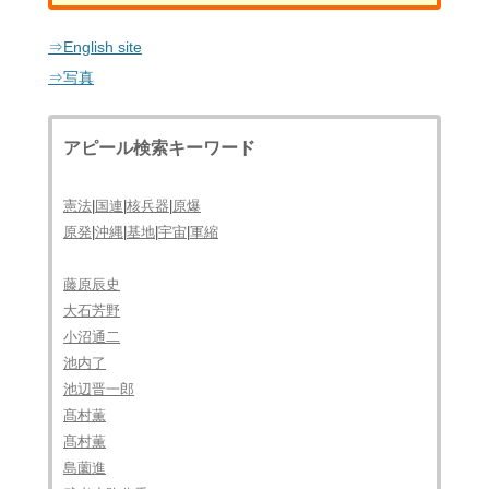
⇒English site
⇒写真
アピール検索キーワード
憲法
|
国連
|
核兵器
|
原爆
原発
|
沖縄
|
基地
|
宇宙
|
軍縮
藤原辰史
大石芳野
小沼通二
池内了
池辺晋一郎
髙村薫
髙村薫
島薗進