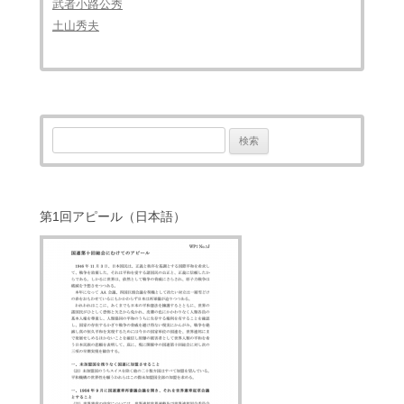
武者小路公秀
土山秀夫
検
索:
第1回アピール（日本語）