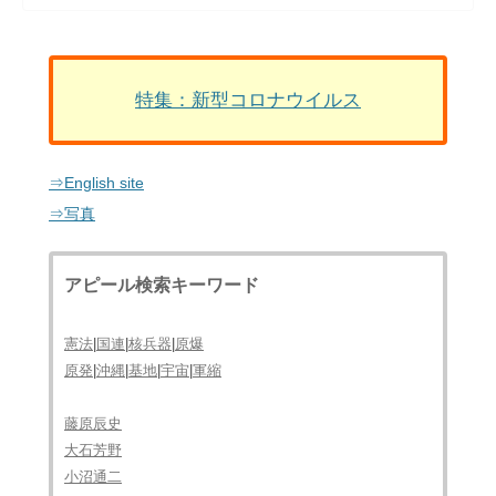
特集：新型コロナウイルス
⇒English site
⇒写真
アピール検索キーワード
憲法
|
国連
|
核兵器
|
原爆
原発
|
沖縄
|
基地
|
宇宙
|
軍縮
藤原辰史
大石芳野
小沼通二