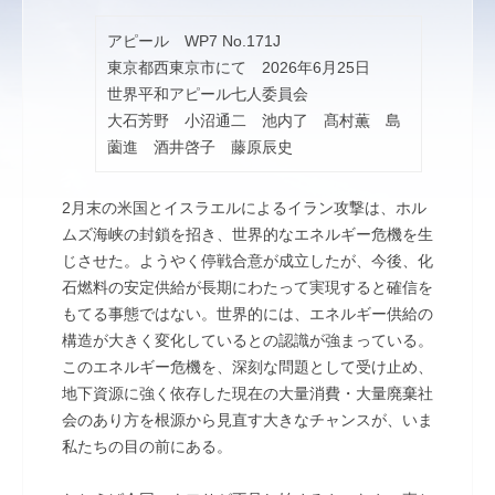
アピール WP7 No.171J
東京都西東京市にて 2026年6月25日
世界平和アピール七人委員会
大石芳野 小沼通二 池内了 髙村薫 島
薗進 酒井啓子 藤原辰史
2月末の米国とイスラエルによるイラン攻撃は、ホル
ムズ海峡の封鎖を招き、世界的なエネルギー危機を生
じさせた。ようやく停戦合意が成立したが、今後、化
石燃料の安定供給が長期にわたって実現すると確信を
もてる事態ではない。世界的には、エネルギー供給の
構造が大きく変化しているとの認識が強まっている。
このエネルギー危機を、深刻な問題として受け止め、
地下資源に強く依存した現在の大量消費・大量廃棄社
会のあり方を根源から見直す大きなチャンスが、いま
私たちの目の前にある。