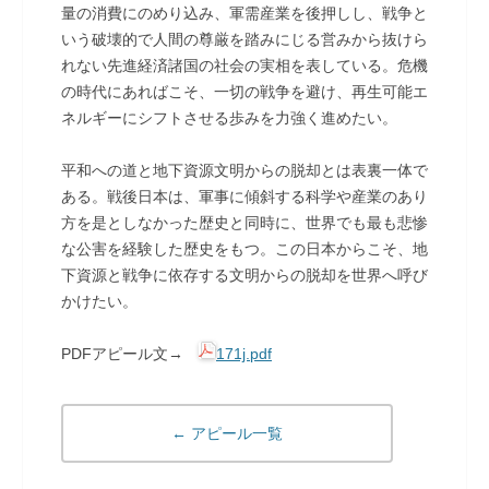
量の消費にのめり込み、軍需産業を後押しし、戦争と
いう破壊的で人間の尊厳を踏みにじる営みから抜けら
れない先進経済諸国の社会の実相を表している。危機
の時代にあればこそ、一切の戦争を避け、再生可能エ
ネルギーにシフトさせる歩みを力強く進めたい。
平和への道と地下資源文明からの脱却とは表裏一体で
ある。戦後日本は、軍事に傾斜する科学や産業のあり
方を是としなかった歴史と同時に、世界でも最も悲惨
な公害を経験した歴史をもつ。この日本からこそ、地
下資源と戦争に依存する文明からの脱却を世界へ呼び
かけたい。
PDFアピール文→
171j.pdf
← アピール一覧