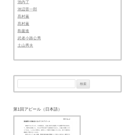
池内了
池辺晋一郎
髙村薫
髙村薫
島薗進
武者小路公秀
土山秀夫
検
索:
第1回アピール（日本語）