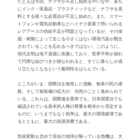
たとえば今回、ナフサが不足し始めるやいなや、直ち
にインク・医薬品・プラスティックなど、ナフサを原
料とする様々な必需品が不足し始めた。また、スマー
トフォンや電気自動車などハイテク産業で用いられる
レアアースの供給不足が問題となっているが、その採
掘・精製によって生じる小さくはない環境汚染が懸念
されていることを忘れるべきではない。このように、
現代文明は地下資源に依拠しており、世界平和が崩れ
て円滑な結びつきが損なわれると、すぐに暮らしが成
り立たなくなるという脆弱性をはらんでいる。
ところがいま、国際法を無視した侵略、無辜の民の虐
殺、そして核装備の拡大が、当然のごとく進められて
いる。これらは、国際連合憲章でも、日本国憲法でも
確認されている基本的人権の尊重を根本から否定する
ものだ。いうまでもなく戦争は、最大の環境破壊であ
るとともに、最大の資源浪費である。
気候変動も含めて現在の地球が陥っている危機は、大