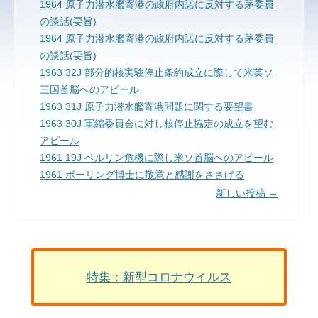
1964 原子力潜水艦寄港の政府内諾に反対する茅委員
の談話(要旨)
1964 原子力潜水艦寄港の政府内諾に反対する茅委員
の談話(要旨)
1963 32J 部分的核実験停止条約成立に際して米英ソ
三国首脳へのアピール
1963 31J 原子力潜水艦寄港問題に関する要望書
1963 30J 軍縮委員会に対し核停止協定の成立を望む
アピール
1961 19J ベルリン危機に際し米ソ首脳へのアピール
1961 ボーリング博士に敬意と感謝をささげる
新しい投稿
→
投稿ナビゲーション
特集：新型コロナウイルス