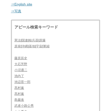
⇒English site
⇒写真
アピール検索キーワード
憲法
|
国連
|
核兵器
|
原爆
原発
|
沖縄
|
基地
|
宇宙
|
軍縮
藤原辰史
大石芳野
小沼通二
池内了
池辺晋一郎
髙村薫
髙村薫
島薗進
武者小路公秀