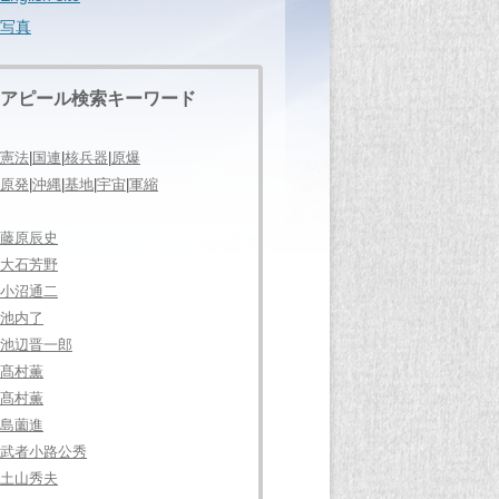
写真
アピール検索キーワード
憲法
|
国連
|
核兵器
|
原爆
原発
|
沖縄
|
基地
|
宇宙
|
軍縮
藤原辰史
大石芳野
小沼通二
池内了
池辺晋一郎
髙村薫
髙村薫
島薗進
武者小路公秀
土山秀夫