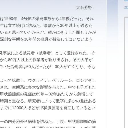
⇒
大石芳野
1990年、4号炉の爆発事故から4年後だった。それ
年は立て続けに訪ねた。事故から30年以上が過ぎた
いると思っていたからだ。確かにそうした面もうかが
深刻な事態を30年間の歳月が解決してはいないよう
発事故による被災者（被曝者）として登録された。そ
から80万人以上の作業者が駆り出され、その大半が
ていた労働者は60人だったが、30人が亡くなり、今も
。
よって拡散し、ウクライナ、ベラルーシ、ロシアそし
され、生態系に多大な影響を与えた。中でも子どもた
甲状腺腫瘍の発症は89年～92年あたりから急増して
時期と重なる。研究者によって数字に多少の差はある
までに12000人ほどが甲状腺腫瘍を発症しているとい
ーの内分泌外科病棟を訪ねた。丁度、甲状腺腫瘍の摘