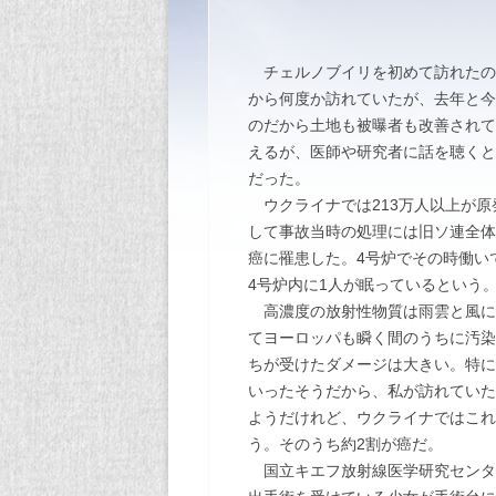
チェルノブイリを初めて訪れたのは
から何度か訪れていたが、去年と今
のだから土地も被曝者も改善されて
えるが、医師や研究者に話を聴くと
だった。
ウクライナでは213万人以上が原
して事故当時の処理には旧ソ連全体
癌に罹患した。4号炉でその時働い
4号炉内に1人が眠っているという
高濃度の放射性物質は雨雲と風に
てヨーロッパも瞬く間のうちに汚染
ちが受けたダメージは大きい。特に
いったそうだから、私が訪れていた
ようだけれど、ウクライナではこれ
う。そのうち約2割が癌だ。
国立キエフ放射線医学研究センタ