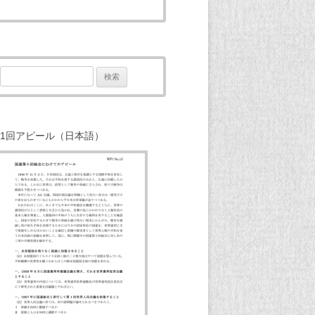
検
索:
1回アピール（日本語）