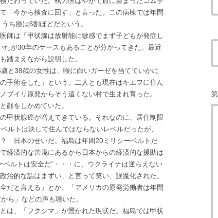
横たわっていた。執刀医はやがて血に染まったゴム手
て「今から検査に回す」と言った。この病棟では年間
、うち癌は6割ほどだという。
医師は「甲状腺は放射能に敏感でまず子どもが発症し
いたが30年のケースもあることが分かってきた。最近
も踏まえながら説明した。
歳と38歳の女性は、喉に白いガーゼを当てていかに
の手術をした」という。二人とも現在はキエフに住ん
ノブイリ原発からそう遠くない村で生まれ育った。
第
と顔をしかめていた。
の甲状腺癌が増えてきている。それなのに、居住制限
ーベルトは決して住んではならないレベルだったが、
？ 日本のせいだ。福島は年間20ミリシーベルトだ
で経済的な苦境にあるから日本からの経済的な援助は
シーベルトは安全だ”・・・に、ウクライナは逆らえない
政治的な話はまずい」と言って笑い、誤魔化された。
全だと言える」とか、「アメリカの原発労働者は年間
だから」などの声も聴いた。
とは、「フクシマ」が置かれた現状だ。福島では甲状