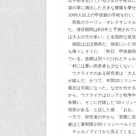
出手術を受けている少女が手術台に
袋の掌に摘出した大きな腫瘍を乗せ
1000人以上の甲状腺の手術を行い
部長のラーリン・オレクサンドル
た。潜伏期間は約5年と予測されて
は大人の方が多い」と全国的な状況
病院はほぼ満床だ。病室にいた35
も痛々しそうだ。「昨日、甲状腺癌
でいる。故郷は別々だけれどチェル
「村には重い癌患者も少なくない」
ウクライナのある研究者は「大人
が緩んだ。かつて、年間20ミリシ
最近は可能になった。なぜか分かる
から。ウクライナはロシアと戦争中
有難い。そこに付随した“20ミリ
現状がある」と話した後、「おお、
一方で、研究者の中から「実際に安
被ばく量制限が50ミリシーベルト
チェルノブイリから見えてくるこ