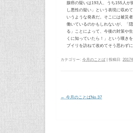
腺癌の疑いは193人、うち155人が
し悪性の疑い」という表現に収めて
いうような発表だ。そこには被災者
働いているのかもしれないが、「隠
る」ことによって、今後の対策や生
くに知っていたら！」という嘆きを
ブイリを訪ねて改めてそう思わずに
カテゴリー:
今月のことば
| 投稿日:
2017
投稿ナビゲーション
←
今月のことばNo.37