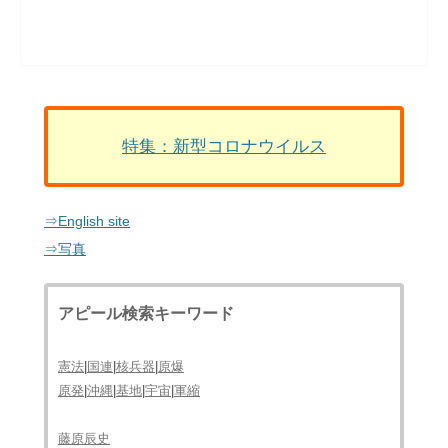
特集：新型コロナウイルス
⇒English site
⇒写真
アピール検索キーワード
憲法
|
国連
|
核兵器
|
原爆
原発
|
沖縄
|
基地
|
宇宙
|
軍縮
藤原辰史