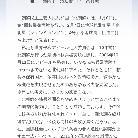
通二 池内了 池辺晋一郎 髙村薫
朝鮮民主主義人民共和国（北朝鮮）は、1月6日に
第4回核爆発実験を行い、2月7日に地球観測衛星「光
明星（クァンミョンソン）4号」を地球周回軌道に打
ち上げたと発表した。
私たち世界平和アピール七人委員会は、10年前に
北朝鮮が行った最初の核兵器実験に際し、2006年10
月11日にアピールを発表し、いかなる核兵器実験も
行うべきでないと北朝鮮に求めた。それとともに、核
兵器保有国と、依存国の根本的政策転換と、速やかな
核廃絶を実現させるためのあらゆる努力を要望した。
今日この考えにいささかの変更もない。
北朝鮮の核兵器開発をやめさせようとするこれまで
の国際的努力は、ことごとく成功しておらず、その間
に核兵器能力が強化されてきた。単に非難決議を繰り
返すだけでは、今後も同様の失敗が続くだろう。現
在、国際社会においては核兵器の非人道性の認識がま
すます広がっており、2015年の国連総会で設置が決