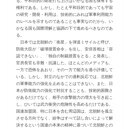
る。平和目的の衛星打ち上げはいかなる国も保有する
権利である。しかし、たとえ平和目的であっても宇宙
の研究・開発・利用は、技術的にみれば軍事利用能力
のレベルを示すものであることも事実なのだから、い
かなる国も国際理解と協調の下で進めるべきなのであ
る。
日本では北朝鮮の「衛星」を弾道ミサイルと呼び、
防衛大臣が「破壊措置命令」を出し、安倍首相は「容
認できない」、「独自の制裁措置をとる」と発表し、
官房長官も非難・抗議した。ほとんどのメディアも、
一方で恐怖をあおり、その一方で能力を過小評価して
いる。しかし、対立のなかでの過剰反応では、北朝鮮
の軍事能力の強化を止めることはできない。また、日
本が防衛能力の強化で対抗することも、技術的困難さ
があるだけでなく、相手の攻撃能力の増大を引き起こ
し、ひいては武力衝突の危険性を高めるだけである。
国連加盟国、特に日本を含む周辺国は、北朝鮮を孤立
させる方向でなく、紛争はすべて話し合いによって解
決するという国連の本来の精神に基づいて北朝鮮との