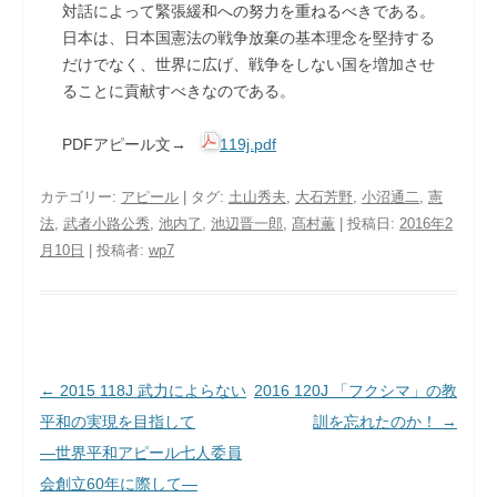
対話によって緊張緩和への努力を重ねるべきである。
日本は、日本国憲法の戦争放棄の基本理念を堅持する
だけでなく、世界に広げ、戦争をしない国を増加させ
ることに貢献すべきなのである。
PDFアピール文→
119j.pdf
カテゴリー:
アピール
| タグ:
土山秀夫
,
大石芳野
,
小沼通二
,
憲
法
,
武者小路公秀
,
池内了
,
池辺晋一郎
,
髙村薫
| 投稿日:
2016年2
月10日
|
投稿者:
wp7
投稿ナビゲーション
←
2015 118J 武力によらない
2016 120J 「フクシマ」の教
平和の実現を目指して
訓を忘れたのか！
→
―世界平和アピール七人委員
会創立60年に際して―