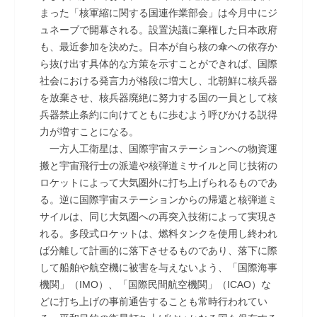
まった「核軍縮に関する国連作業部会」は今月中にジ
ュネーブで開幕される。設置決議に棄権した日本政府
も、最近参加を決めた。日本が自ら核の傘への依存か
ら抜け出す具体的な方策を示すことができれば、国際
社会における発言力が格段に増大し、北朝鮮に核兵器
を放棄させ、核兵器廃絶に努力する国の一員として核
兵器禁止条約に向けてともに歩むよう呼びかける説得
力が増すことになる。
一方人工衛星は、国際宇宙ステーションへの物資運
搬と宇宙飛行士の派遣や核弾道ミサイルと同じ技術の
ロケットによって大気圏外に打ち上げられるものであ
る。逆に国際宇宙ステーションからの帰還と核弾道ミ
サイルは、同じ大気圏への再突入技術によって実現さ
れる。多段式ロケットは、燃料タンクを使用し終われ
ば分離して計画的に落下させるものであり、落下に際
して船舶や航空機に被害を与えないよう、「国際海事
機関」（IMO）、「国際民間航空機関」（ICAO）な
どに打ち上げの事前通告することも常時行われてい