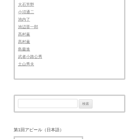
大石芳野
小沼通二
池内了
池辺晋一郎
髙村薫
髙村薫
島薗進
武者小路公秀
土山秀夫
検
索:
第1回アピール（日本語）