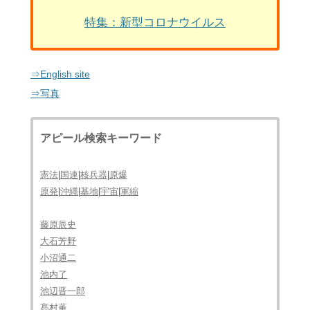
特集：新型コロナウイルス
⇒English site
⇒写真
アピール検索キーワード
憲法
|
国連
|
核兵器
|
原爆
原発
|
沖縄
|
基地
|
宇宙
|
軍縮
藤原辰史
大石芳野
小沼通二
池内了
池辺晋一郎
髙村薫