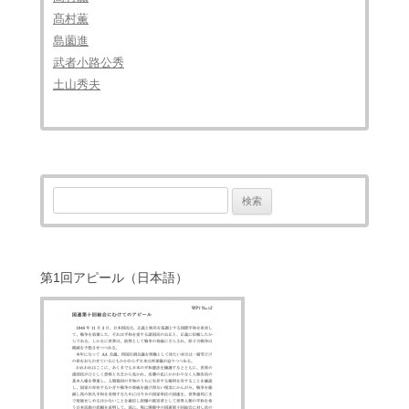
髙村薫
島薗進
武者小路公秀
土山秀夫
検
索:
第1回アピール（日本語）